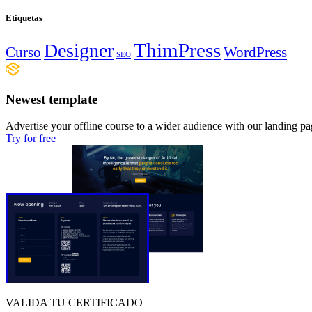
Etiquetas
ThimPress
Designer
Curso
WordPress
SEO
Newest template
Advertise your offline course to a wider audience with our landing pa
Try for free
VALIDA TU CERTIFICADO