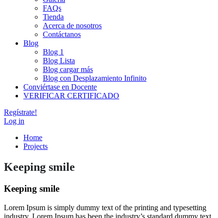
FAQs
Tienda
Acerca de nosotros
Contáctanos
Blog
Blog 1
Blog Lista
Blog cargar más
Blog con Desplazamiento Infinito
Conviértase en Docente
VERIFICAR CERTIFICADO
Regístrate!
Log in
Home
Projects
Keeping smile
Keeping smile
Lorem Ipsum is simply dummy text of the printing and typesetting
industry. Lorem Ipsum has been the industry’s standard dummy text